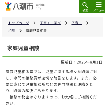
こ
の
ペ
ー
トップページ
子育て・学び
子育て
ジ
相談
家庭児童相談
の
先
本
家庭児童相談
頭
文
で
こ
す
更新日：2026年8月1日
こ
か
家庭児童相談室では、児童に関する様々な問題に対
ら
し、専門の相談員が適切な助言をします。また、必
要に応じて児童相談所などの専門機関と連絡をと
り、問題の解決にあたります。
相談の秘密は守りますので、お気軽にご相談くだ
さい。