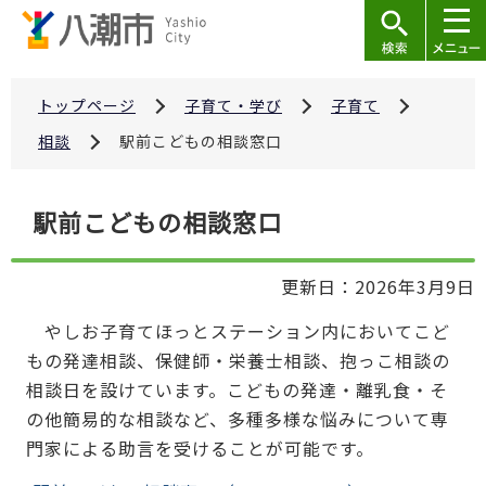
こ
の
ペ
ー
トップページ
子育て・学び
子育て
ジ
相談
駅前こどもの相談窓口
の
先
本
駅前こどもの相談窓口
頭
文
で
こ
す
更新日：2026年3月9日
こ
か
やしお子育てほっとステーション内においてこど
ら
もの発達相談、保健師・栄養士相談、抱っこ相談の
相談日を設けています。こどもの発達・離乳食・そ
の他簡易的な相談など、多種多様な悩みについて専
門家による助言を受けることが可能です。