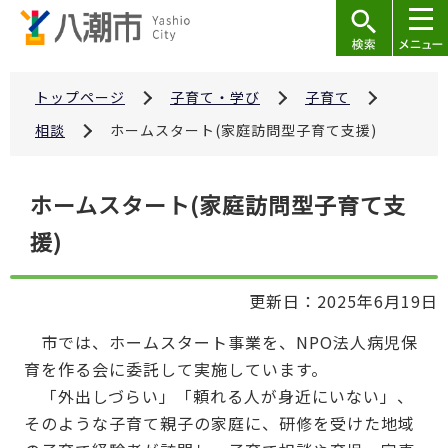
こ
の
ペ
ー
トップページ
子育て・学び
子育て
ジ
相談
ホームスタート(家庭訪問型子育て支援)
の
先
本
ホームスタート(家庭訪問型子育て支
頭
文
で
援)
こ
す
こ
か
更新日：2025年6月19日
ら
市では、ホームスタート事業を、NPO法人病児保
育を作る会に委託して実施しています。
「外出しづらい」「頼れる人が身近にいない」、
そのような子育て親子の家庭に、研修を受けた地域