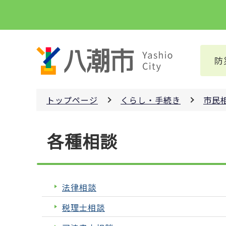
こ
の
ペ
ー
防
ジ
の
先
トップページ
くらし・手続き
市民
頭
で
本
す
各種相談
文
こ
こ
か
法律相談
ら
税理士相談