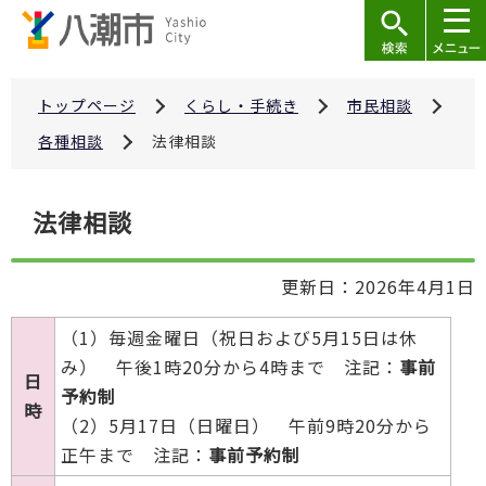
こ
の
ペ
ー
トップページ
くらし・手続き
市民相談
ジ
各種相談
法律相談
の
先
本
法律相談
頭
文
で
こ
す
更新日：2026年4月1日
こ
か
（1）毎週金曜日（祝日および5月15日は休
ら
み） 午後1時20分から4時まで 注記：
事前
日
予約制
時
（2）5月17日（日曜日） 午前9時20分から
正午まで 注記：
事前予約制