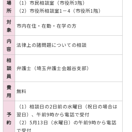
場
（1）市民相談室（市役所3階）
所
（2）市役所相談室1－4（市役所1階）
対
市内在住・在勤・在学の方
象
内
法律上の諸問題についての相談
容
相
談
弁護士（埼玉弁護士会越谷支部）
員
費
無料
用
（1）相談日の2日前の水曜日（祝日の場合は
予
翌日）、午前9時から電話で受付
約
（2）5月13日（水曜日）の午前9時から電話
で受付