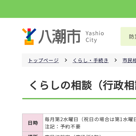
こ
の
ペ
ー
防
ジ
の
先
トップページ
くらし・手続き
市民
頭
で
本
す
くらしの相談（行政相
文
こ
こ
か
ら
毎月第2水曜日（祝日の場合は第1水曜
日時
注記：予約不要