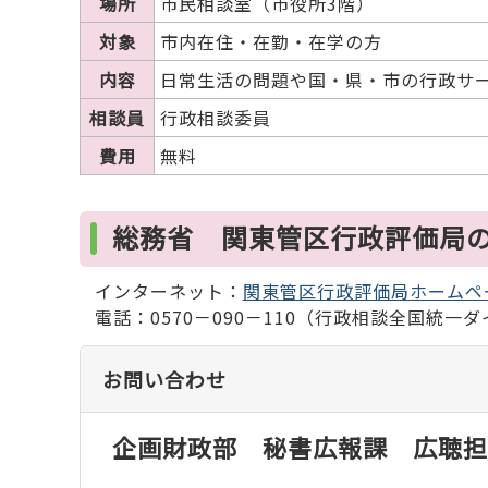
場所
市民相談室（市役所3階）
対象
市内在住・在勤・在学の方
内容
日常生活の問題や国・県・市の行政サ
相談員
行政相談委員
費用
無料
総務省 関東管区行政評価局
インターネット：
関東管区行政評価局ホームペ
電話：0570－090－110（行政相談全国統一
お問い合わせ
企画財政部 秘書広報課 広聴担