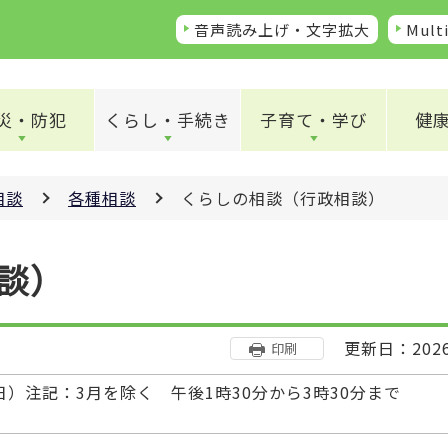
音声読み上げ・文字拡大
Multi
災・防犯
くらし・手続き
子育て・学び
健
相談
各種相談
くらしの相談（行政相談）
談）
更新日：202
印刷
日）注記：3月を除く 午後1時30分から3時30分まで