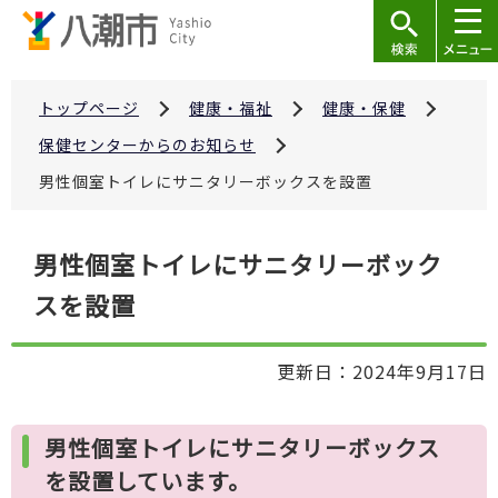
こ
の
ペ
ー
トップページ
健康・福祉
健康・保健
ジ
保健センターからのお知らせ
の
男性個室トイレにサニタリーボックスを設置
先
頭
本
で
男性個室トイレにサニタリーボック
文
す
スを設置
こ
こ
か
更新日：2024年9月17日
ら
男性個室トイレにサニタリーボックス
を設置しています。