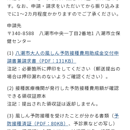
す。なお、申請・請求をいただいてから振り込みま
でに1～2カ月程度かかりますのでご了承ください。
申請先
〒340-8588 八潮市中央一丁目2番地1 八潮市立保
健センター
(1)
八潮市大人の風しん予防接種費用助成金交付申
請書兼請求書（PDF：131KB）
注記：必要箇所に押印をしてください（郵送提出の
場合は押印漏れのないようご確認ください）。
(2) 接種医療機関が発行した予防接種費用額が確認
できる領収証原本
注記：提出された領収証は返却しません。
(3) 風しん予防接種を受けたことが分かる書類（
予
防接種済証（PDF：80KB）
、予診票などの写し）