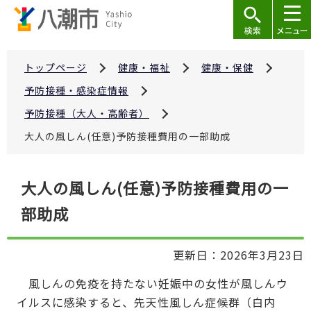
こ
の
ペ
ー
トップページ
健康・福祉
健康・保健
ジ
予防接種・感染症情報
の
予防接種（大人・高齢者）
先
大人の風しん(任意)予防接種費用の一部助成
頭
で
本
す
大人の風しん(任意)予防接種費用の一
文
部助成
こ
こ
か
更新日：2026年3月23日
ら
風しんの免疫を持たない妊娠中の女性が風しんウ
イルスに感染すると、先天性風しん症候群（白内