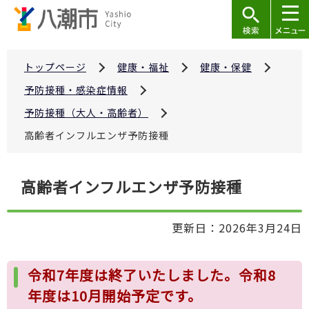
こ
の
ペ
ー
トップページ
健康・福祉
健康・保健
ジ
予防接種・感染症情報
の
予防接種（大人・高齢者）
先
高齢者インフルエンザ予防接種
頭
で
本
す
高齢者インフルエンザ予防接種
文
こ
更新日：2026年3月24日
こ
か
ら
令和7年度は終了いたしました。令和8
年度は10月開始予定です。