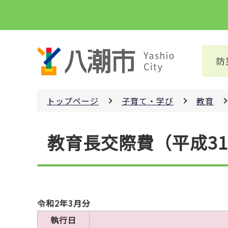
こ
の
ペ
ー
防
ジ
の
先
トップページ
子育て・学び
教育
頭
で
本
す
教育長交際費（平成3
文
こ
こ
か
ら
令和2年3月分
執行日