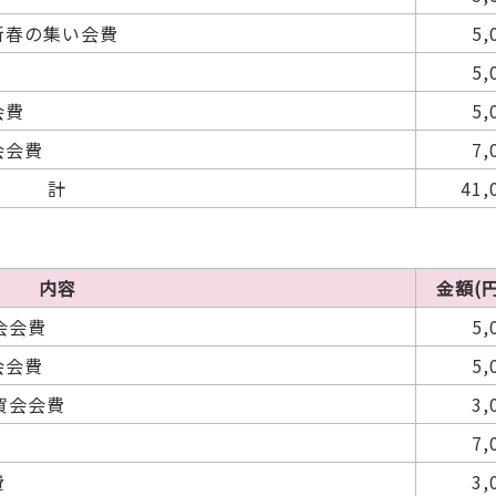
新春の集い会費
5,
5,
会費
5,
会会費
7,
計
41,
内容
金額(円
会会費
5,
会会費
5,
賀会会費
3,
7,
費
3,