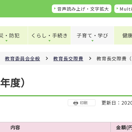
音声読み上げ・文字拡大
Multi
災・防犯
くらし・手続き
子育て・学び
健
教育委員会全般
教育長交際費
教育長交際費（
1年度）
更新日：202
印刷
内容
金額(円