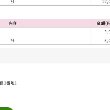
計
17,
内容
金額(円
3,
計
3,
目2番地1