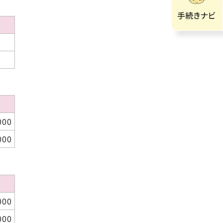
）
）
000
000
）
000
000