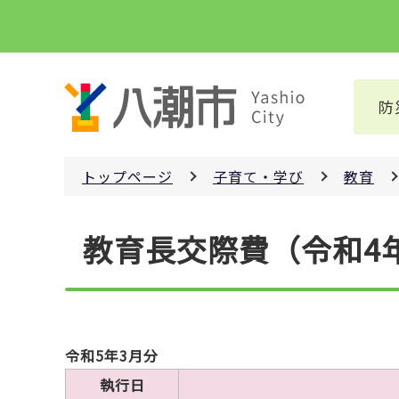
こ
の
ペ
ー
防
ジ
の
先
トップページ
子育て・学び
教育
頭
で
本
す
教育長交際費（令和4
文
こ
こ
か
ら
令和5年3月分
執行日