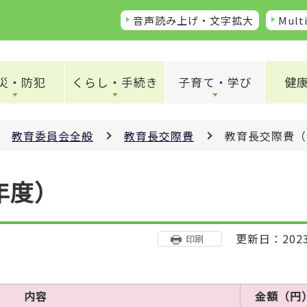
音声読み上げ・文字拡大
Multi
災・防犯
くらし・手続き
子育て・学び
健
教育委員会全般
教育長交際費
教育長交際費（
年度）
更新日：202
印刷
内容
金額（円