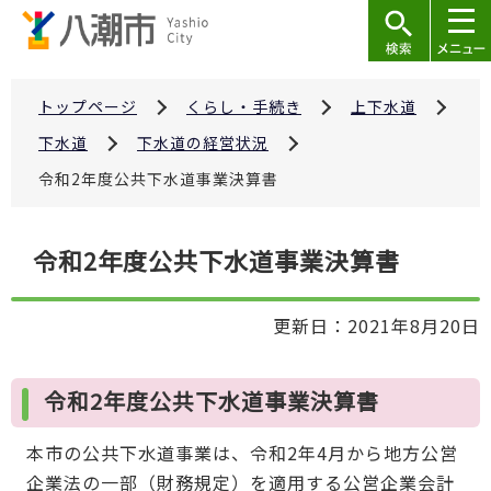
こ
の
ペ
ー
トップページ
くらし・手続き
上下水道
ジ
下水道
下水道の経営状況
の
令和2年度公共下水道事業決算書
先
頭
本
で
令和2年度公共下水道事業決算書
文
す
こ
更新日：2021年8月20日
こ
か
ら
令和2年度公共下水道事業決算書
本市の公共下水道事業は、令和2年4月から地方公営
企業法の一部（財務規定）を適用する公営企業会計