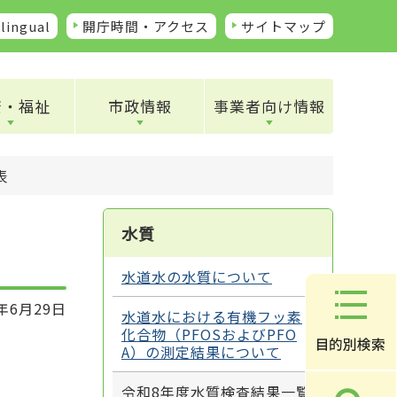
lingual
開庁時間・アクセス
サイトマップ
康・福祉
市政情報
事業者向け情報
表
水質
水道水の水質について
年6月29日
水道水における有機フッ素
化合物（PFOSおよびPFO
A）の測定結果について
令和8年度水質検査結果一覧