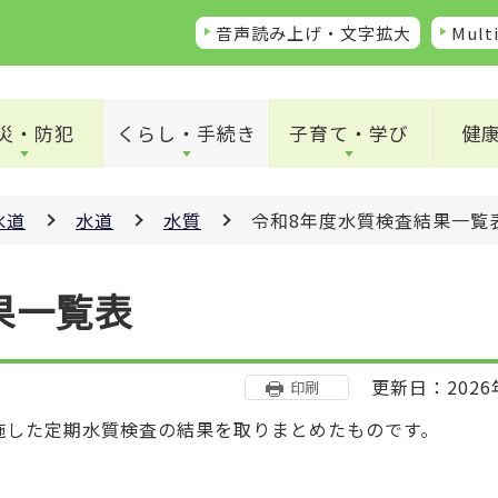
音声読み上げ・文字拡大
Multi
災・防犯
くらし・手続き
子育て・学び
健
水道
水道
水質
令和8年度水質検査結果一覧
果一覧表
更新日：2026
印刷
施した定期水質検査の結果を取りまとめたものです。