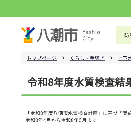
こ
の
ペ
ー
防
ジ
の
先
トップページ
くらし・手続き
上下
頭
で
本
す
令和8年度水質検査結
文
こ
こ
か
ら
「令和8年度八潮市水質検査計画」に基づき実
令和8年4月から令和8年5月まで