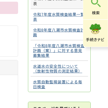
表
令和7年度水質検査結果一覧
表
令和8年度八潮市水質検査計
画
「令和8年度八潮市水質検査
計画（案）」に対する意見
募集結果
水道水の安全性について
（放射性物質の測定結果）
水質自動監視装置による毎
日検査