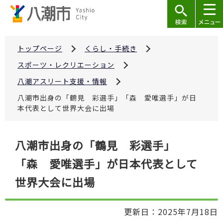
こ
の
ペ
ー
トップページ
くらし・手続き
ジ
スポーツ・レクリエーション
の
八潮アスリート支援・情報
先
八潮市出身の「鶴見 彩選手」「森 愛唯選手」が日
頭
本代表として世界大会に出場
で
す
本
八潮市出身の「鶴見 彩選手」
文
「森 愛唯選手」が日本代表として
こ
こ
世界大会に出場
か
ら
更新日：2025年7月18日