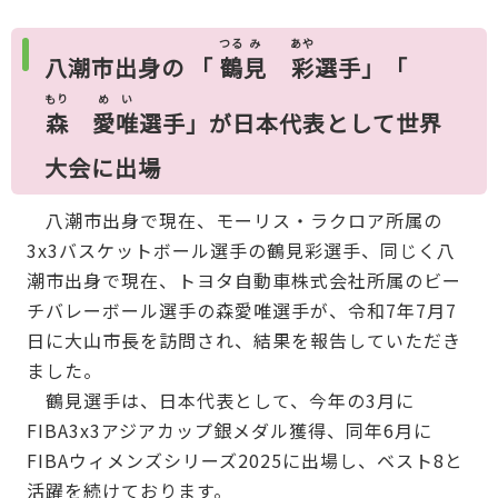
つる
み
あや
八潮市出身の 「
鶴
見
彩
選手」「
もり
めい
森
愛唯
選手」が日本代表として世界
大会に出場
八潮市出身で現在、モーリス・ラクロア所属の
3x3バスケットボール選手の鶴見彩選手、同じく八
潮市出身で現在、トヨタ自動車株式会社所属のビー
チバレーボール選手の森愛唯選手が、令和7年7月7
日に大山市長を訪問され、結果を報告していただき
ました。
鶴見選手は、日本代表として、今年の3月に
FIBA3x3アジアカップ銀メダル獲得、同年6月に
FIBAウィメンズシリーズ2025に出場し、ベスト8と
活躍を続けております。