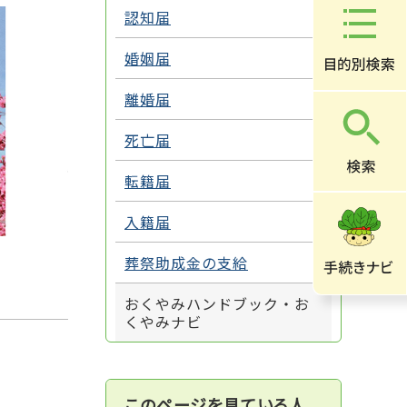
認知届
婚姻届
離婚届
死亡届
転籍届
入籍届
葬祭助成金の支給
おくやみハンドブック・お
くやみナビ
このページを見ている人