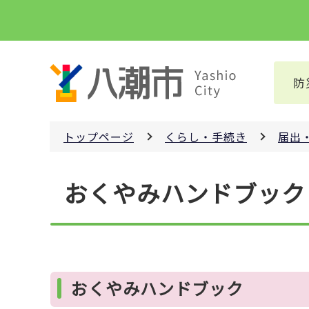
こ
の
ペ
ー
防
ジ
の
先
トップページ
くらし・手続き
届出
頭
で
本
す
おくやみハンドブック
文
こ
こ
か
ら
おくやみハンドブック