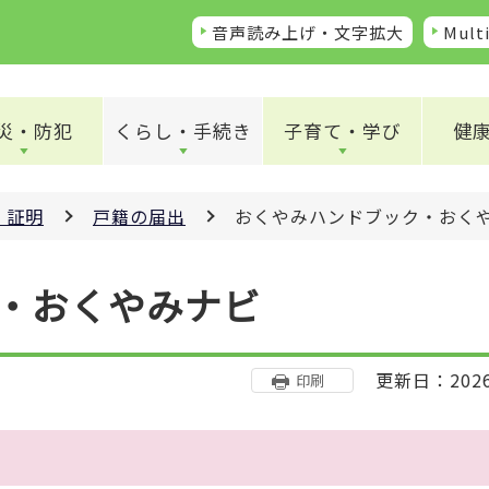
音声読み上げ・文字拡大
Multi
災・防犯
くらし・手続き
子育て・学び
健
・証明
戸籍の届出
おくやみハンドブック・おく
・おくやみナビ
更新日：202
印刷