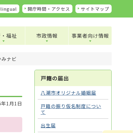
lingual
開庁時間・アクセス
サイトマップ
康・福祉
市政情報
事業者向け情報
やみナビ
戸籍の届出
八潮市オリジナル婚姻届
6年1月1日
戸籍の振り仮名制度につい
て
出生届