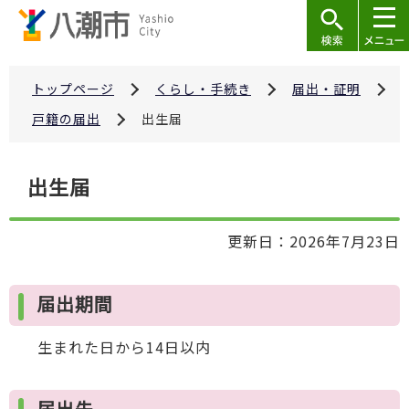
こ
の
ペ
ー
トップページ
くらし・手続き
届出・証明
ジ
戸籍の届出
出生届
の
先
本
出生届
頭
文
で
こ
す
更新日：2026年7月23日
こ
か
ら
届出期間
生まれた日から14日以内
届出先