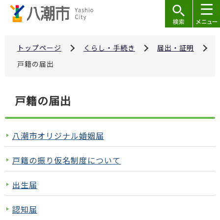
こ
の
ペ
ー
トップページ
くらし・手続き
届出・証明
ジ
戸籍の届出
の
先
本
戸籍の届出
頭
文
で
こ
す
こ
八潮市オリジナル婚姻届
か
ら
戸籍の振り仮名制度について
出生届
認知届