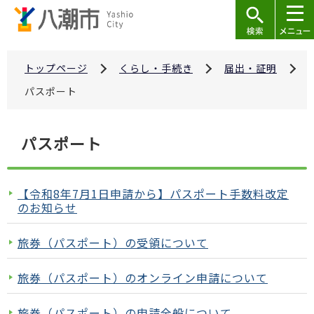
こ
の
ペ
ー
トップページ
くらし・手続き
届出・証明
ジ
パスポート
の
先
本
パスポート
頭
文
で
こ
す
こ
【令和8年7月1日申請から】パスポート手数料改定
か
のお知らせ
ら
旅券（パスポート）の受領について
旅券（パスポート）のオンライン申請について
旅券（パスポート）の申請全般について