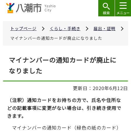
こ
の
ペ
ー
トップページ
くらし・手続き
届出・証明
ジ
マイナンバーの通知カードが廃止になりました
の
先
本
マイナンバーの通知カードが廃止に
頭
文
で
なりました
こ
す
こ
か
更新日：2020年6月12日
ら
（注釈）通知カードをお持ちの方で、氏名や住所な
どの記載事項に変更がない場合は、引き続き使用で
きます。
マイナンバーの通知カード（緑色の紙のカード）