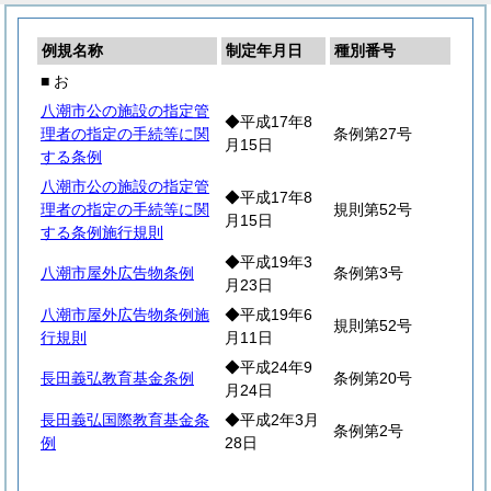
例規名称
制定年月日
種別番号
■ お
八潮市公の施設の指定管
◆平成17年8
理者の指定の手続等に関
条例第27号
月15日
する条例
八潮市公の施設の指定管
◆平成17年8
理者の指定の手続等に関
規則第52号
月15日
する条例施行規則
◆平成19年3
八潮市屋外広告物条例
条例第3号
月23日
八潮市屋外広告物条例施
◆平成19年6
規則第52号
行規則
月11日
◆平成24年9
長田義弘教育基金条例
条例第20号
月24日
長田義弘国際教育基金条
◆平成2年3月
条例第2号
例
28日