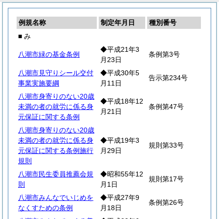
例規名称
制定年月日
種別番号
■ み
◆平成21年3
八潮市緑の基金条例
条例第3号
月23日
八潮市見守りシール交付
◆平成30年5
告示第234号
事業実施要綱
月11日
八潮市身寄りのない20歳
◆平成18年12
未満の者の就労に係る身
条例第47号
月21日
元保証に関する条例
八潮市身寄りのない20歳
未満の者の就労に係る身
◆平成19年3
規則第33号
元保証に関する条例施行
月29日
規則
八潮市民生委員推薦会規
◆昭和55年12
規則第17号
則
月1日
八潮市みんなでいじめを
◆平成27年9
条例第26号
なくすための条例
月18日