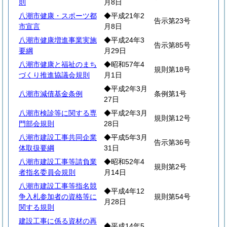
則
月8日
八潮市健康・スポーツ都
◆平成21年2
告示第23号
市宣言
月8日
八潮市健康増進事業実施
◆平成24年3
告示第85号
要綱
月29日
八潮市健康と福祉のまち
◆昭和57年4
規則第18号
づくり推進協議会規則
月1日
◆平成2年3月
八潮市減債基金条例
条例第1号
27日
八潮市検診等に関する専
◆平成2年3月
規則第12号
門部会規則
28日
八潮市建設工事共同企業
◆平成5年3月
告示第36号
体取扱要綱
31日
八潮市建設工事等請負業
◆昭和52年4
規則第2号
者指名委員会規則
月14日
八潮市建設工事等指名競
◆平成4年12
争入札参加者の資格等に
規則第54号
月28日
関する規則
建設工事に係る資材の再
◆平成14年5