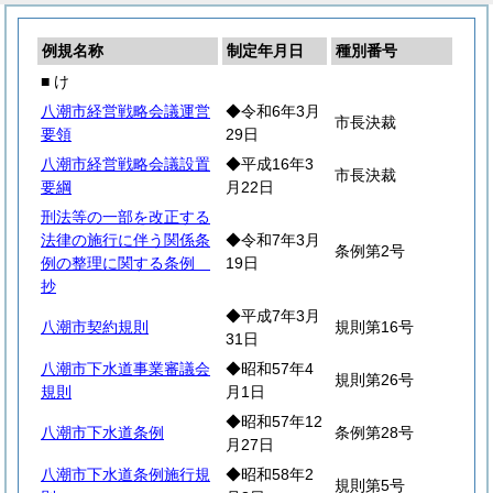
例規名称
制定年月日
種別番号
■ け
八潮市経営戦略会議運営
◆令和6年3月
市長決裁
要領
29日
八潮市経営戦略会議設置
◆平成16年3
市長決裁
要綱
月22日
刑法等の一部を改正する
法律の施行に伴う関係条
◆令和7年3月
条例第2号
例の整理に関する条例
19日
抄
◆平成7年3月
八潮市契約規則
規則第16号
31日
八潮市下水道事業審議会
◆昭和57年4
規則第26号
規則
月1日
◆昭和57年12
八潮市下水道条例
条例第28号
月27日
八潮市下水道条例施行規
◆昭和58年2
規則第5号