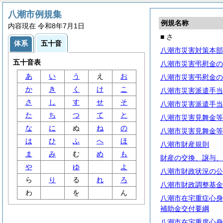
八潮市例規集
例規名称
内容現在 令和8年7月1日
■ さ
体系
五十音
八潮市災害対策本部
五十音表
八潮市災害弔慰金の
あ
い
う
え
お
八潮市災害弔慰金の
か
き
く
け
こ
八潮市災害派遣手当
さ
し
す
せ
そ
八潮市災害派遣手当
た
ち
つ
て
と
八潮市災害見舞金等
な
に
ぬ
ね
の
八潮市災害見舞金等
は
ひ
ふ
へ
ほ
八潮市財産規則
ま
み
む
め
も
財産の交換、譲与、
や
ゆ
よ
八潮市財政状況の公
ら
り
る
れ
ろ
八潮市財政調整基金
わ
を
ん
八潮市在宅重症心身
補助金交付要綱
八潮市在宅重度心身