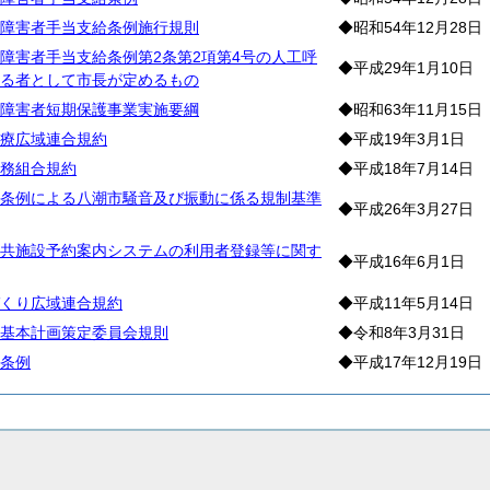
障害者手当支給条例施行規則
◆昭和54年12月28日
障害者手当支給条例第2条第2項第4号の人工呼
◆平成29年1月10日
る者として市長が定めるもの
障害者短期保護事業実施要綱
◆昭和63年11月15日
療広域連合規約
◆平成19年3月1日
務組合規約
◆平成18年7月14日
条例による八潮市騒音及び振動に係る規制基準
◆平成26年3月27日
共施設予約案内システムの利用者登録等に関す
◆平成16年6月1日
くり広域連合規約
◆平成11年5月14日
基本計画策定委員会規則
◆令和8年3月31日
条例
◆平成17年12月19日