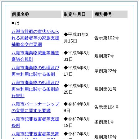
例規名称
制定年月日
種別番号
■ は
八潮市徘徊の症状がみら
◆平成31年3
れる高齢者等の家族支援
告示第102号
月15日
補助金交付要綱
八潮市廃棄物減量等推進
◆平成6年3月
規則第7号
審議会規則
31日
八潮市廃棄物の処理及び
◆平成5年6月
条例第22号
再生利用に関する条例
17日
八潮市廃棄物の処理及び
◆平成5年6月
再生利用に関する条例施
規則第31号
25日
行規則
八潮市パートナーシップ
◆令和4年3月
告示第104号
の宣誓に関する要綱
9日
八潮市犯罪被害者等支援
◆令和7年3月
条例第1号
条例
19日
八潮市犯罪被害者等見舞
◆令和7年3月
規則第10号