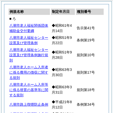
例規名称
制定年月日
種別番号
■ ろ
八潮市老人福祉関係団体
◆昭和61年4
告示第41号
補助金交付要綱
月14日
八潮市老人福祉センター
◆昭和51年9
条例第19号
設置及び管理条例
月22日
八潮市老人福祉センター
◆昭和51年9
設置及び管理条例施行規
規則第10号
月28日
則
八潮市老人ホーム入所者
◆昭和63年3
に係る費用の徴収に関す
規則第17号
月30日
る規則
八潮市老人ホーム入所等
◆昭和63年3
に係る措置の基準等に関
規則第18号
月31日
する規則
◆平成21年8
八潮市路上喫煙防止条例
条例第34号
月12日