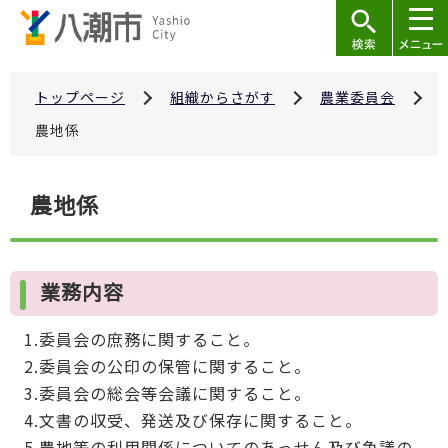
こ
の
ペ
ー
トップページ
組織からさがす
農業委員会
ジ
農地係
の
先
本
農地係
頭
文
で
こ
す
こ
業務内容
か
ら
1.委員会の庶務に関すること。
2.委員会の公印の保管に関すること。
3.委員会の総会等会議に関すること。
4.文書の収受、発送及び保存に関すること。
5.農地等の利用関係についてのあっせん及び争議の