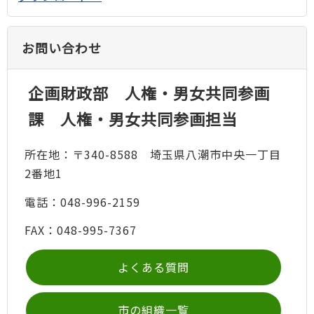
お問い合わせ
企画財政部 人権・男女共同参画
課 人権・男女共同参画担当
所在地：〒340-8588 埼玉県八潮市中央一丁目
2番地1
電話：048-996-2159
FAX：048-995-7367
よくある質問
市の組織一覧