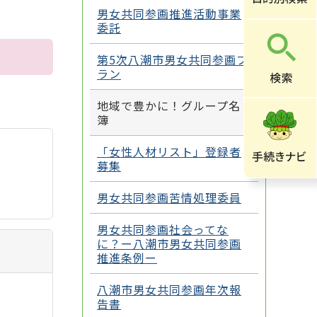
男女共同参画推進活動事業
委託
第5次八潮市男女共同参画プ
ラン
地域で豊かに！グループ名
簿
「女性人材リスト」登録者
募集
男女共同参画苦情処理委員
男女共同参画社会ってな
に？ー八潮市男女共同参画
推進条例ー
八潮市男女共同参画年次報
告書