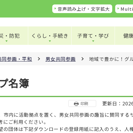
音声読み上げ・文字拡大
Multi
災・防犯
くらし・手続き
子育て・学び
健
共同参画・平和
男女共同参画
地域で豊かに！グ
プ名簿
更新日：202
印刷
、市内に活動拠点を置く、男女共同参画の趣旨に賛同する
考にご利用ください。
望の団体は下記ダウンロードの登録用紙に記入のうえ、人