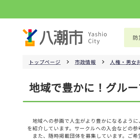
こ
の
ペ
ー
防
ジ
の
先
トップページ
市政情報
人権・男女
頭
で
本
す
地域で豊かに！グルー
文
こ
こ
か
ら
地域への参画で人生がより豊かになるように
を紹介しています。サークルへの入会などの参
また、随時掲載団体を募集しています。ご希