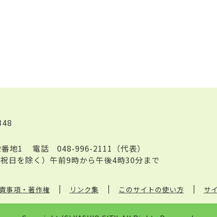
348
2番地1
電話
048-996-2111（代表）
祝日を除く）午前9時から午後4時30分まで
責事項・著作権
リンク集
このサイトの使い方
サ