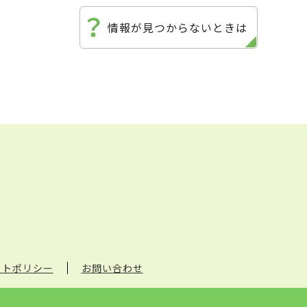
情報が見つからないときは
イトポリシー
お問い合わせ