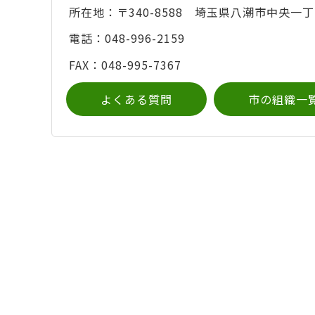
所在地：〒340-8588 埼玉県八潮市中央一丁
電話：048-996-2159
FAX：048-995-7367
よくある質問
市の組織一