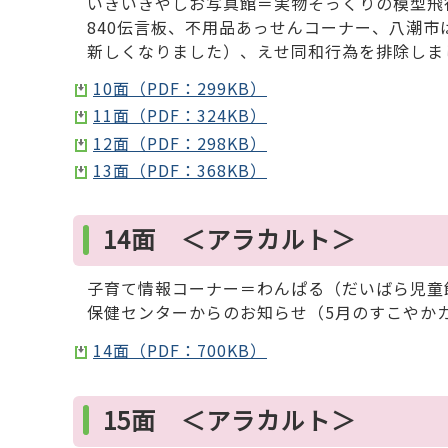
いきいきやしお写真館＝実物そっくりの模型飛
840伝言板、不用品あっせんコーナー、八潮市
新しくなりました）、えせ同和行為を排除しま
10面（PDF：299KB）
11面（PDF：324KB）
12面（PDF：298KB）
13面（PDF：368KB）
14面 ＜アラカルト＞
子育て情報コーナー＝わんぱる（だいばら児童
保健センターからのお知らせ（5月のすこやか
14面（PDF：700KB）
15面 ＜アラカルト＞