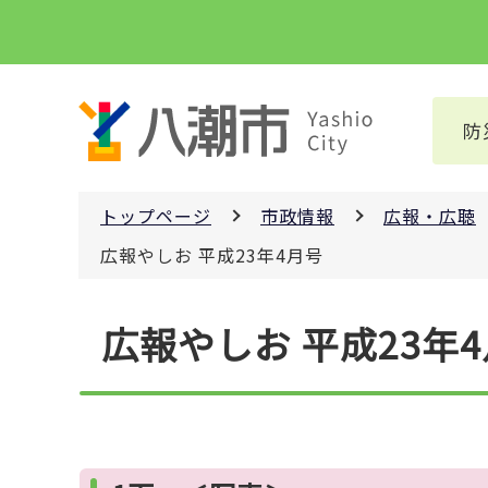
こ
の
ペ
ー
防
ジ
の
先
トップページ
市政情報
広報・広聴
頭
で
広報やしお 平成23年4月号
す
本
広報やしお 平成23年
文
こ
こ
か
ら