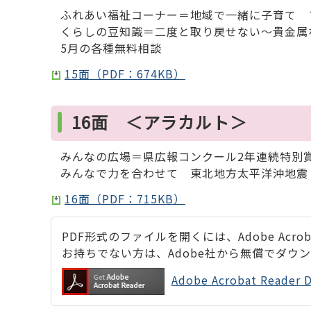
ふれあい福祉コーナー＝地域で一緒に子育て 
くらしの豆知識＝二度と取り戻せない～貴金属
5月の各種無料相談
15面（PDF：674KB）
16面 ＜アラカルト＞
みんなの広場＝県広報コンクール2年連続特別賞
みんなで力を合わせて 東北地方太平洋沖地震
16面（PDF：715KB）
PDF形式のファイルを開くには、Adobe Acrobat
お持ちでない方は、Adobe社から無償でダウ
Adobe Acrobat Rea