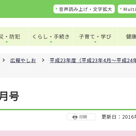
音声読み上げ・文字拡大
Multi
災・防犯
くらし・手続き
子育て・学び
健
広報やしお
平成23年度（平成23年4月～平成2
4月号
更新日：2016
印刷