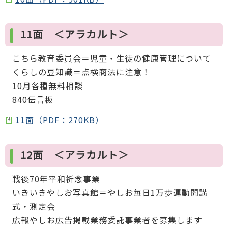
11面 ＜アラカルト＞
こちら教育委員会＝児童・生徒の健康管理について
くらしの豆知識＝点検商法に注意！
10月各種無料相談
840伝言板
11面（PDF：270KB）
12面 ＜アラカルト＞
戦後70年平和祈念事業
いきいきやしお写真館＝やしお毎日1万歩運動開講
式・測定会
広報やしお広告掲載業務委託事業者を募集します