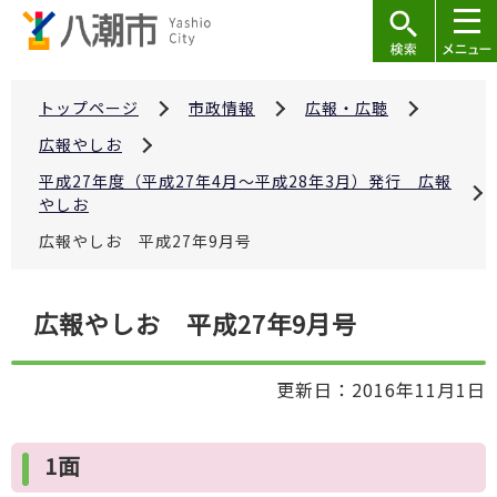
こ
の
ペ
ー
トップページ
市政情報
広報・広聴
ジ
広報やしお
の
平成27年度（平成27年4月～平成28年3月）発行 広報
先
やしお
頭
広報やしお 平成27年9月号
で
す
本
広報やしお 平成27年9月号
文
こ
更新日：2016年11月1日
こ
か
ら
1面