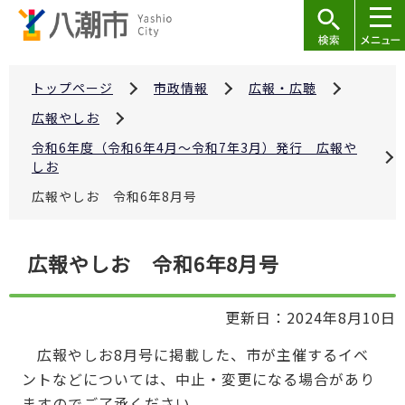
こ
の
ペ
ー
トップページ
市政情報
広報・広聴
ジ
広報やしお
の
令和6年度（令和6年4月～令和7年3月）発行 広報や
先
しお
頭
広報やしお 令和6年8月号
で
す
本
広報やしお 令和6年8月号
文
こ
更新日：2024年8月10日
こ
か
広報やしお8月号に掲載した、市が主催するイベ
ら
ントなどについては、中止・変更になる場合があり
ますのでご了承ください。