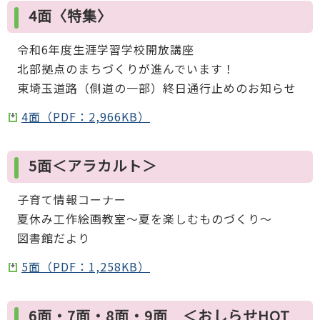
4面〈特集〉
令和6年度生涯学習学校開放講座
北部拠点のまちづくりが進んでいます！
東埼玉道路（側道の一部）終日通行止めのお知らせ
4面（PDF：2,966KB）
5面＜アラカルト＞
子育て情報コーナー
夏休み工作絵画教室～夏を楽しむものづくり～
図書館だより
5面（PDF：1,258KB）
6面・7面・8面・9面 ＜おしらせHOT