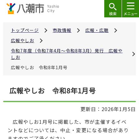
こ
の
ペ
ー
トップページ
市政情報
広報・広聴
ジ
広報やしお
の
令和7年度（令和7年4月～令和8年3月）発行 広報や
先
しお
頭
広報やしお 令和8年1月号
で
す
本
広報やしお 令和8年1月号
文
こ
更新日：2026年1月5日
こ
か
広報やしお1月号に掲載した、市が主催するイベ
ら
ントなどについては、中止・変更になる場合があり
ますのでご了承ください。