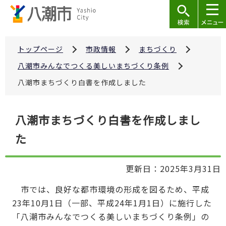
こ
の
ペ
ー
トップページ
市政情報
まちづくり
ジ
八潮市みんなでつくる美しいまちづくり条例
の
八潮市まちづくり白書を作成しました
先
頭
本
で
八潮市まちづくり白書を作成しまし
文
す
た
こ
こ
か
更新日：2025年3月31日
ら
市では、良好な都市環境の形成を図るため、平成
23年10月1日（一部、平成24年1月1日）に施行した
「八潮市みんなでつくる美しいまちづくり条例」の