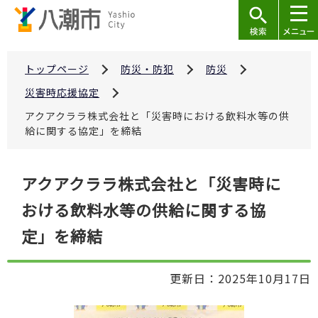
こ
の
ペ
ー
トップページ
防災・防犯
防災
ジ
災害時応援協定
の
アクアクララ株式会社と「災害時における飲料水等の供
先
給に関する協定」を締結
頭
で
本
アクアクララ株式会社と「災害時に
す
文
おける飲料水等の供給に関する協
こ
こ
定」を締結
か
ら
更新日：2025年10月17日