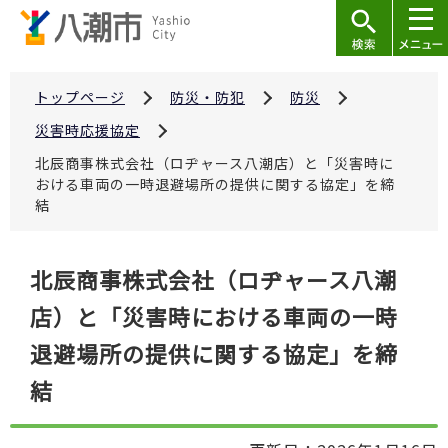
こ
の
ペ
ー
トップページ
防災・防犯
防災
ジ
災害時応援協定
の
北辰商事株式会社（ロヂャース八潮店）と「災害時に
先
おける車両の一時退避場所の提供に関する協定」を締
頭
結
で
す
本
北辰商事株式会社（ロヂャース八潮
文
店）と「災害時における車両の一時
こ
こ
退避場所の提供に関する協定」を締
か
結
ら