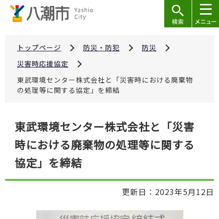
こ
の
ペ
ー
トップページ
防災・防犯
防災
ジ
災害時応援協定
の
東武環境センター株式会社と「災害時における廃棄物
先
の処理等に関する協定」を締結
頭
で
本
東武環境センター株式会社と「災害
す
文
時における廃棄物の処理等に関する
こ
こ
協定」を締結
か
ら
更新日：2023年5月12日