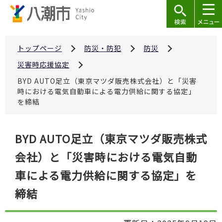
こ
の
ペ
ー
トップページ
防災・防犯
防災
ジ
災害時応援協定
の
BYD AUTO足立（東京マツダ販売株式会社）と「災害
先
時における電気自動車による電力供給に関する協定」
頭
を締結
で
す
本
BYD AUTO足立（東京マツダ販売株式
文
会社）と「災害時における電気自動
こ
こ
車による電力供給に関する協定」を
か
締結
ら