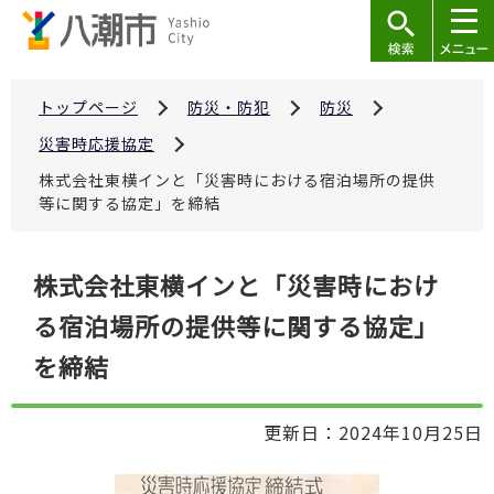
こ
の
ペ
ー
トップページ
防災・防犯
防災
ジ
災害時応援協定
の
株式会社東横インと「災害時における宿泊場所の提供
先
等に関する協定」を締結
頭
で
本
株式会社東横インと「災害時におけ
す
文
る宿泊場所の提供等に関する協定」
こ
こ
を締結
か
ら
更新日：2024年10月25日