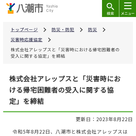
こ
の
ペ
ー
トップページ
防災・防犯
防災
ジ
災害時応援協定
の
株式会社アレップスと「災害時における帰宅困難者の
先
受入に関する協定」を締結
頭
で
本
株式会社アレップスと「災害時にお
す
文
ける帰宅困難者の受入に関する協
こ
こ
定」を締結
か
ら
更新日：2023年8月22日
令和5年8月22日、八潮市と株式会社アレップスは