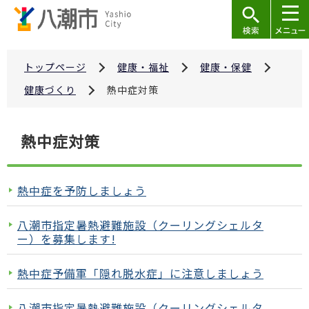
こ
の
ペ
ー
トップページ
健康・福祉
健康・保健
ジ
健康づくり
熱中症対策
の
先
本
熱中症対策
頭
文
で
こ
す
こ
熱中症を予防しましょう
か
ら
八潮市指定暑熱避難施設（クーリングシェルタ
ー）を募集します!
熱中症予備軍「隠れ脱水症」に注意しましょう
八潮市指定暑熱避難施設（クーリングシェルタ