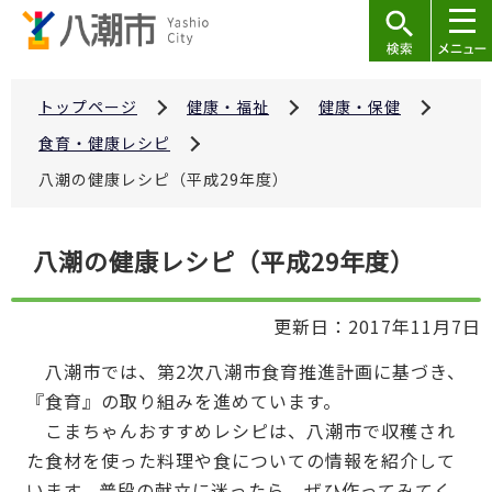
こ
の
ペ
ー
トップページ
健康・福祉
健康・保健
ジ
食育・健康レシピ
の
八潮の健康レシピ（平成29年度）
先
頭
本
で
八潮の健康レシピ（平成29年度）
文
す
こ
更新日：2017年11月7日
こ
か
八潮市では、第2次八潮市食育推進計画に基づき、
ら
『食育』の取り組みを進めています。
こまちゃんおすすめレシピは、八潮市で収穫され
た食材を使った料理や食についての情報を紹介して
います。普段の献立に迷ったら、ぜひ作ってみてく