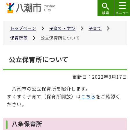
こ
の
ペ
ー
トップページ
子育て・学び
子育て
ジ
保育所等
公立保育所について
の
先
本
公立保育所について
頭
文
で
こ
す
更新日：2022年8月17日
こ
か
八潮市の公立保育所を紹介します。
ら
すくすく子育て（保育所開放）は
こちら
をご確認く
ださい。
八条保育所