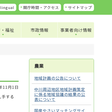
lingual
開庁時間・アクセス
サイトマップ
康・福祉
市政情報
事業者向け情報
農業
い
地域計画の公告について
年11月1日
中川周辺地区地域計画策定
に係る地域協議の結果の公
入手する
表について
。
国産やさいマッチングサイ