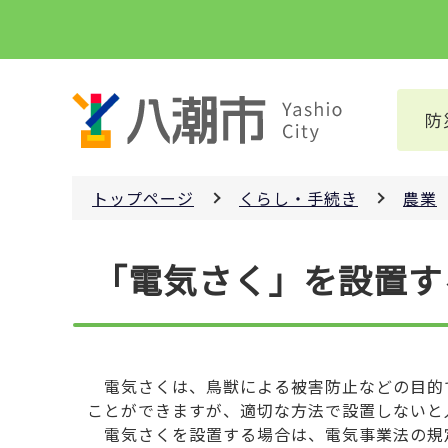
こ
の
ペ
ー
防
ジ
の
先
トップページ
くらし・手続き
農業
頭
で
本
す
「電気さく」を設置す
文
こ
こ
か
ら
電気さくは、鳥獣による被害防止などの目的
ことができますが、適切な方法で設置しないと
電気さくを設置する場合は、電気事業法の規