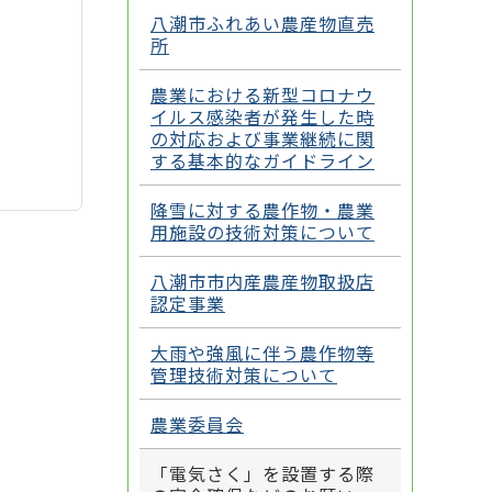
八潮市ふれあい農産物直売
所
農業における新型コロナウ
イルス感染者が発生した時
の対応および事業継続に関
する基本的なガイドライン
降雪に対する農作物・農業
用施設の技術対策について
八潮市市内産農産物取扱店
認定事業
大雨や強風に伴う農作物等
管理技術対策について
農業委員会
「電気さく」を設置する際