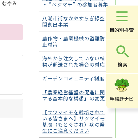
、むやみ
ト ”ベジマチ” の参加者募集
八潮市街なかやすらぎ緑空
間創出事業
農作物・農業機械の盗難防
止対策
海外から注文していない植
物が郵送された場合の対応
ガーデンコミュニティ制度
「農業経営基盤の促進に関
する基本的な構想」の変更
【サツマイモを栽培されて
いる皆さまへ】サツマイモ
基腐（もとぐされ）病の発
生にご注意ください