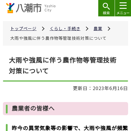
こ
の
ペ
ー
トップページ
くらし・手続き
農業
ジ
大雨や強風に伴う農作物等管理技術対策について
の
先
本
大雨や強風に伴う農作物等管理技術
頭
文
で
対策について
こ
す
こ
か
更新日：2023年6月16日
ら
農業者の皆様へ
昨今の異常気象等の影響で、大雨や強風が頻繁