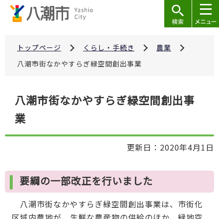
こ
の
ペ
ー
トップページ
くらし・手続き
農業
ジ
八潮市街なかやすらぎ緑空間創出事業
の
先
本
八潮市街なかやすらぎ緑空間創出事
頭
文
で
業
こ
す
こ
か
更新日：2020年4月1日
ら
要綱の一部改正を行いました
八潮市街なかやすらぎ緑空間創出事業は、市街化
区域内農地が、生鮮な農産物の供給のほか、緑地空