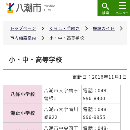
こ
の
ペ
ー
トップページ
くらし・手続き
施設ガイド
ジ
市内施設案内
小・中・高等学校
の
先
本
小・中・高等学校
頭
文
で
こ
す
更新日：2016年11月1日
こ
か
八潮市大字鶴ヶ
電話：048-
ら
八條小学校
曽根1
996-8400
八潮市大字南川
電話：048-
潮止小学校
崎822
996-9955
八潮市中央四丁
電話：048-