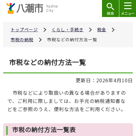
こ
の
ペ
ー
トップページ
くらし・手続き
税金
ジ
市税の納税
市税などの納付方法一覧
の
先
本
市税などの納付方法一覧
頭
文
で
こ
す
更新日：2026年4月10日
こ
か
市税などにより取扱いの異なる場合がありますの
ら
で、ご利用に際しましては、お手元の納税通知書な
どをご参照のうえ、便利な方法をご利用ください。
市税の納付方法一覧表