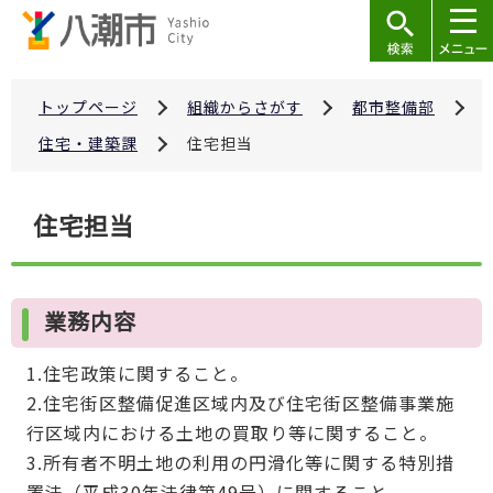
こ
の
ペ
ー
トップページ
組織からさがす
都市整備部
ジ
住宅・建築課
住宅担当
の
先
本
住宅担当
頭
文
で
こ
す
こ
業務内容
か
ら
1.住宅政策に関すること。
2.住宅街区整備促進区域内及び住宅街区整備事業施
行区域内における土地の買取り等に関すること。
3.所有者不明土地の利用の円滑化等に関する特別措
置法（平成30年法律第49号）に関すること。