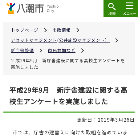
こ
の
ペ
ー
トップページ
市政情報
ジ
アセットマネジメント(公共施設マネジメント）
の
新庁舎整備
市民参加など
先
平成29年9月 新庁舎建設に関する高校生アンケートを
頭
実施しました
で
す
本
平成29年9月 新庁舎建設に関する高
文
校生アンケートを実施しました
こ
こ
か
更新日：2019年3月26日
ら
市では、庁舎の建替えに向けた取組を進めていま