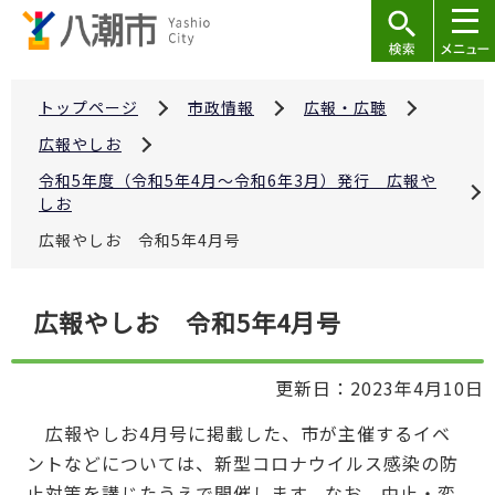
こ
の
ペ
ー
トップページ
市政情報
広報・広聴
ジ
広報やしお
の
令和5年度（令和5年4月～令和6年3月）発行 広報や
先
しお
頭
広報やしお 令和5年4月号
で
す
本
広報やしお 令和5年4月号
文
こ
更新日：2023年4月10日
こ
か
広報やしお4月号に掲載した、市が主催するイベ
ら
ントなどについては、新型コロナウイルス感染の防
止対策を講じたうえで開催します。なお、中止・変